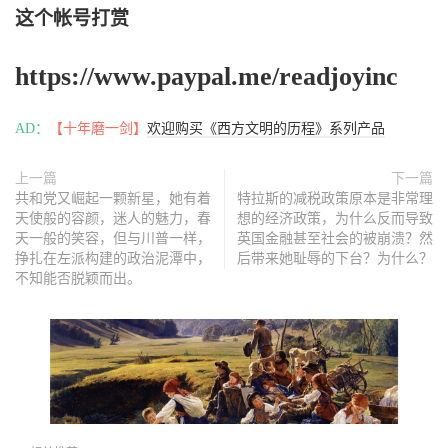
这个帐号打赏
https://www.paypal.me/readjoyinc
AD：
【十年磨一剑】
欢迎购买《西方文明的历程》系列产品
上一篇
下一篇
共和党又崛起一颗新星，她有着
特拉斯的减税政策原本是非常理
天使般的容颜，迷人的魅力，春
想的经济政策，为什么反而导致
天一般的笑容，但与川普一样，
英国金融甚至社会的被崩溃？然
挣扎在左派构建的政治泥潭中，
后带来她耻辱的下台？为什么？
不知能否脱颖而出。