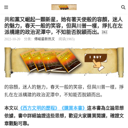
共和黨又崛起一顆新星，她有著天使般的容顏，迷人
的魅力，春天一般的笑容，但與川普一樣，掙扎在左
派構建的政治泥潭中，不知能否脫穎而出。￼
2022-10-20
分类：
傅峻最新热文
阅读(1965)
的容顏，迷人的魅力，春天一般的笑容，但與川普一樣，掙
扎在左派構建的政治泥潭中，不知能否脫穎而出。
本文以
《西方文明的歷程》
《購買本書》
這本書為立論思想
依據，書中詳細論證這些思想，歡迎大家購買閱讀，確證文
章觀點可靠。