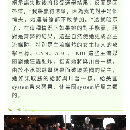
絕承諾失敗後將接受選舉結果，反而是回
答道，“我將贏得選舉，因為我的對手是個
懦夫，她連辯論都不敢參加。”這就暗示
了，在這種情況下如果她的對手能贏，絕
對是舞弊的結果，這些自然使她更成為主
流媒體，特別是主流媒體的女主持人的攻
擊目標。CNN、ABC、 NBC這些主流媒
體對她狂轟亂炸，指責她將與川普一樣，
由於不承認選舉結果而破壞美國的民主，
她如果取勝的話將與川普一樣，給美國
system帶來惡果，使美國system坍塌之類
的。
视
频