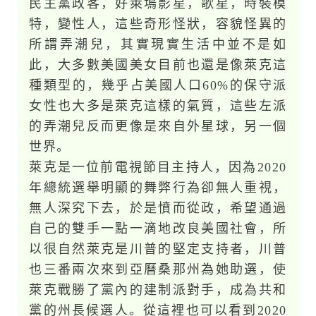
民主黨政客，好萊塢影星，歌星，時裝模
特，變性人，這些奇形怪狀，容貌怪異的
所謂弄潮兒，其實現實生活中並不是如
此，大多數美國美女目前也還是像萊克這
種類型的，幾乎占美國人口60%的保守派
女性也大多是萊克這樣的氣質，這些左派
的弄潮兒反而更像是來自外星球，另一個
世界。
萊克是一位前電視節目主持人，因為2020
年總統選舉明顯的舞弊行為卻無人重視，
無人深究下去，於是憤而從政，希望通過
自己的雙手一點一滴地改良美國社會，所
以很自然萊克是川普的堅定支持者，川普
也三番兩次來到亞曆桑那州為她助選，使
萊克戰勝了黨內的建制派對手，成為共和
黨的州長候選人。從這裡也可以看到2020