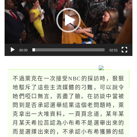
播
放
器
00:00
02:51
不過萊克在一次接受NBC的採訪時，狠狠
地駁斥了這些主流媒體的刁難，可以說令
她們啞口無言，丟盡了臉。在訪談中當被
問到是否承認選舉結果這個老問題時，萊
克拿出一大堆資料，一頁頁念道，某年某
月某天希拉蕊認為小布希不是選舉出來的
而是選擇出來的，不承認小布希獲勝的結