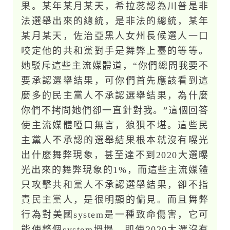
果。某年某月某天，希拉蕊認為川普是非
法選舉出來的總統，是非法的總統，某年
某月某天，佐治亞黑人女州長候選人一口
咬定他的共和黨對手是舞弊上臺的等等。
她駁斥這些主流媒體道，“你們總問我要不
要承認選舉結果，可你們首先應該看到這
麼多的民主黨人不承認選舉結果，為什麼
你們不拷問她們卻一直針對我。”這個回答
使主流媒體啞口無言，狼狽不堪。這些民
主黨人不承認的選舉結果根本就沒有曝光
出什麼舞弊現象，甚至達不到2020大選曝
光出來的舞弊現象的1%，而這些主流媒體
只攻擊共和黨人不承認選舉結果，卻不指
責民主黨人，是很明顯的偏見。而且舞弊
行為對美國system是一種致命傷害，它可
能使整個system坍塌，即使2020大選沒有