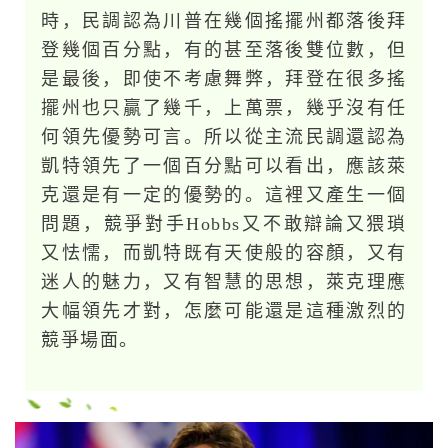
時，民調認為川普在幾個搖擺州都落後拜
登幾個百分點，有的甚至落後雙位數，但
是最後，即使不考慮舞弊，拜登在很多搖
擺州也只贏了幾千，上萬票，幾乎沒有任
何領先優勢可言。所以從主流民調還認為
凱特領先了一個百分點可以看出，應該萊
克還是有一定的優勢的。這裡又產生一個
問題，競爭對手Hobbs又不敢辯論又猥瑣
又怯懦，而凱特既有天使般的容顏，又有
迷人的魅力，又有智慧的思想，萊克理應
大幅領先才對，怎麼可能還是這種激烈的
競爭場面。