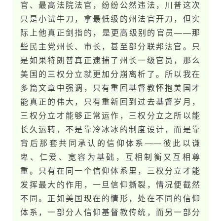
官、最高法院法官，纷纷公然违法，川普这次
只是小试牛刀，拿最低级的州法官开刀，但实
际上他真正剑指的，是更高级别的官员——那
些民主党州长、市长，甚至部分联邦法官。只
是如果特朗普真正逮捕了州长一级官员，那么
美国的三权分立就更加分崩离析了。所以我在
多篇文章中强调，只有重回基督教怀抱美国才
能真正的伟大，只有重新回到过去基督岁月，
三权分立才能够正常运作，三权分立之所以能
长久运转，不是靠冷冰冰的制度设计，而是靠
背后那套共同承认的信仰体系——彼此以谦
卑、仁爱、宽容为基础，互相制衡又互相尊
重。只有在同一个信仰体系里，三权分立才能
发挥最大的作用，一旦信仰撕裂，情况便截然
不同。正如美国现在的情形，处在不同的信仰
体系，一部分人信仰基督教传统，而另一部分