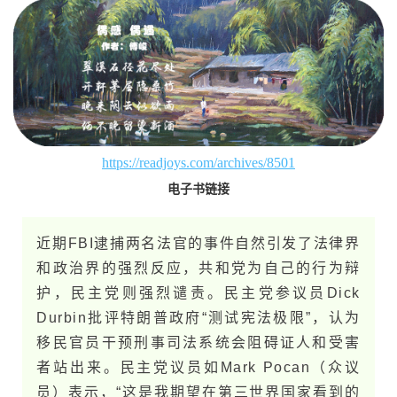
https://readjoys.com/archives/8501
电子书链接
近期FBI逮捕两名法官的事件自然引发了法律界
和政治界的强烈反应，共和党为自己的行为辩
护，民主党则强烈谴责。民主党参议员Dick
Durbin批评特朗普政府“测试宪法极限”，认为
移民官员干预刑事司法系统会阻碍证人和受害
者站出来。民主党议员如Mark Pocan（众议
员）表示，“这是我期望在第三世界国家看到的