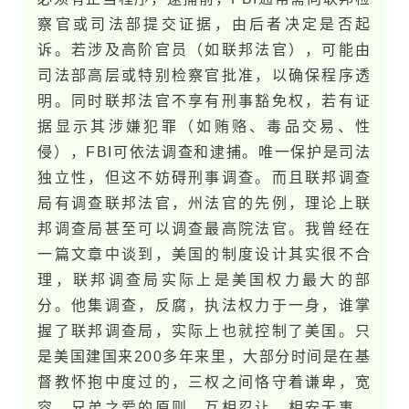
察官或司法部提交证据，由后者决定是否起
诉。若涉及高阶官员（如联邦法官），可能由
司法部高层或特别检察官批准，以确保程序透
明。同时联邦法官不享有刑事豁免权，若有证
据显示其涉嫌犯罪（如贿赂、毒品交易、性
侵），FBI可依法调查和逮捕。唯一保护是司法
独立性，但这不妨碍刑事调查。而且联邦调查
局有调查联邦法官，州法官的先例，理论上联
邦调查局甚至可以调查最高院法官。我曾经在
一篇文章中谈到，美国的制度设计其实很不合
理，联邦调查局实际上是美国权力最大的部
分。他集调查，反腐，执法权力于一身，谁掌
握了联邦调查局，实际上也就控制了美国。只
是美国建国来200多年来里，大部分时间是在基
督教怀抱中度过的，三权之间恪守着谦卑，宽
容，兄弟之爱的原则，互相忍让，相安无事。