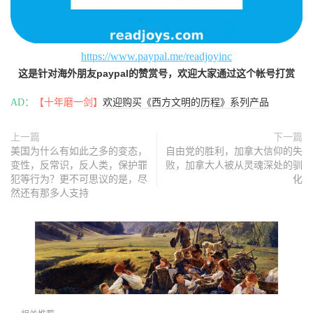
https://www.paypal.me/readjoyinc
这是针对海外朋友paypal的赞赏号，欢迎大家通过这个帐号打赏
AD：
【十年磨一剑】
欢迎购买《西方文明的历程》系列产品
上一篇
下一篇
美国为什么有如此之多的变态，
自由党的胜利，加拿大信仰的失
变性，反常识，反人类，保护罪
败，加拿大人被从灵魂深处的驯
犯等行为？更不可思议的是，尽
化
然还有那多人支持