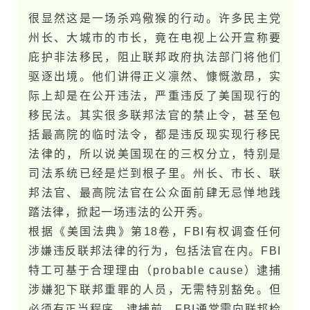
很显然这是一场杀鸡儆猴的行动。许多民主党
州长、大城市的市长，竟在电视上公开宣称要
庇护非法移民，阻止联邦政府执法部门将他们
驱逐出境。他们讲得正义凛然、慷慨激昂，实
际上却是在公开违法，严重违反了美国现行的
移民法。其实很多联邦法官的禁止令，甚至包
括最高院的临时法令，都是违反现实现行移民
法律的，所以说美国现在的三权分立，特别是
司法系统已经是烂到根子里。州长、市长、联
邦法官、最高院法官在公众面前肆无忌惮地践
踏法律，掀起一场违法的公开秀。
根据《美国法典》第18卷，FBI有权调查任何
涉嫌违反联邦法律的行为，包括法官在内。FBI
特工可基于合理理由（probable cause）逮捕
涉嫌犯下联邦重罪的人员，无需特别豁免。但
必须有正当程序，逮捕前，FBI通常需向联邦检