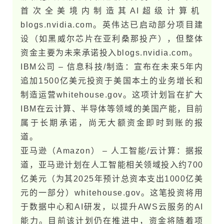
首次全美境内制造其AI超级计算机​
blogs.nvidia.com。英伟达已启动部分项目建
设（如黑威尔芯片在亚利桑那投产），但整体
资金主要为未​来承诺投入​blogs.nvidia.com。
IBM公司 – 信息科技/制造：宣布在未​来5年内
追加1500亿美元投资于美​国本土的业务增长和
制造运营​whitehouse.g​o​v。这项计划旨在扩大
IBM在云计算、半导体等领域的美​国产能，目前
属于长期承诺，尚无大额资金即时到账的报
道。
亚马逊（Amazon） – 人工智能/云计算：据报
道，亚马逊计划在人工智能相关领域投入约700
亿美元（为其2025年预计总资本支出1000亿美
元的一部分）​whitehouse.g​o​v。这笔投资将用
于数据中心和AI研发，以提升AWS云服务的AI
能力。目前该计划仍在推进中，资金将随着项