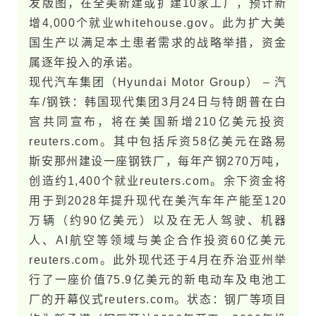
发版图，在全美新建或扩建10家工厂，预计新
增4,000个就业​whitehouse.g​o​v。此为扩大美​
国生产以满足本土患者需求的战略举措，资金
属逐年投入的承诺。
现代汽车集团（Hyundai Motor Group） – 汽
车/钢铁：韩国现代集团3月24日与特​朗​普在白
宫共同宣布，将在美​国新增210亿美元投资​
reuters.com。其中包括斥资58亿美元在路易
斯安那州建设一座钢铁厂，每年产钢270万吨，
创造约1,400个就业​reuters.com。余下资金将
用于到2028年提升现代在美汽车年产能至120
万辆（约90亿美元）以及在无人驾驶、机器
人、AI航空等领域与美企合作投资60亿美元​
reuters.com。此外现代还于4月在乔治亚州举
行了一座价值75.9亿美元的新电动车及电池工
厂的开幕仪式​reuters.com。状态：钢厂等项目