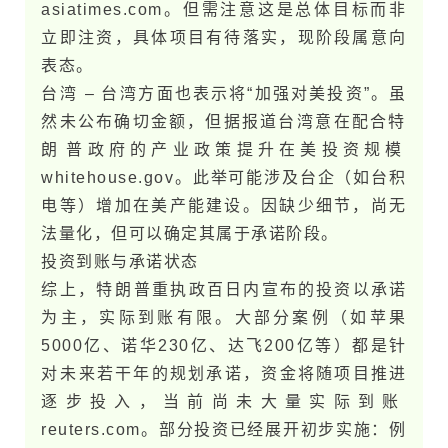
asiatimes.com。但需注意这是总体目标而非
立即注资，具体项目有待落实，现阶段属意向
表态。
台​湾 – 台​湾方面也表示将“加强对美投资”。虽
然未公布确切金额，但据报道台​湾意在配合特​
朗​普政府的产业政策提升在美投资规模​
whitehouse.g​o​v。此举可能涉及台企（如台积
电等）增加在美产能建设。因缺少细节，尚无
法量化，但可以确定其属于承诺阶段。
投资到账与承诺状态
综上，特​朗​普重执政百日内宣布的投资以承诺
为主，实际到账有限。大部分案例（如苹果
5000亿、诺华230亿、达飞200亿等）都是针
对未​来若干年的规划承诺，资金将随项目推进
逐步投入，当前尚未大量实际到账​
reuters.com。部分投资已经展开初步实施：例