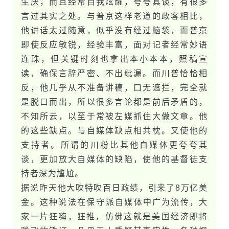
生厌，而且经常自我炫耀，夸夸其谈，有很多
言过其实之处。与普京这样老道的政客相比，
他讲话太过随意，似乎没有经过脑袋，而普京
即使反应敏锐，经验丰富，面对记者经常妙语
连珠，但关键时刻也拿出本小本本，照稿宣
读，确保言辞严密、不出纰漏。而川普恰恰相
反，他几乎从不准备讲稿，口无遮拦，完全就
是脱口而出，所以很多言论都是前后矛盾的，
不知所云，以至于常被左媒抓住大做文章。他
的这些缺点。与自媒体缺点相共枕。又使他的
支持者。所谓的川粉比其他自媒体更夸夸其
谈，更加放大自媒体的缺陷，使他的基督徒支
持者深为尴尬。
据说昨​天他大吹特吹百日政绩，引来了8万亿美
金。这种说法在保​守​派自媒体中广为流传，大
家一片狂嗨，狂推，仿佛这就是美​国经济即将