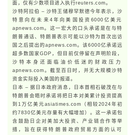
面，仅有少数项目进入执行​reuters.com。
沙特阿拉伯 – 沙特王储穆罕默德今年表示，沙
特意向在未​来4年向美​国投资6000亿美元​
apnews.com。这一宏大的口头承诺是在与特​
朗​普通话、特​朗​普表示可能以沙特为首次出访
国之后提出的​apnews.com。该6000亿承诺远
超多数国​家GDP，但目前仅停留在声明阶段，
沙特本身还面临油价低迷的财政压力​
apnews.com。截至百日时，并无大规模沙特
资金实际投入美​国的报道。
日本 – 据日本政府消息，日本首相石破茂在与
特​朗​普会晤时承诺将把日本对美累计投资提高
到1万亿美元​asiatimes.com（相较2024年初
约7830亿美元存量有大幅增加）。这一承诺包
含鼓励日企对美加大投资、产业链合作等举
措，旨在获得特​朗​普政府贸易方面的认可​