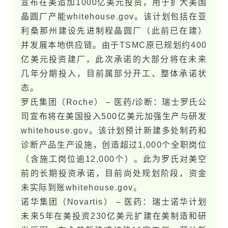
宣布在美追加1000亿美元投资，用于扩大美​国
晶圆厂产能​whitehouse.g​o​v。该计划包括在亚
利桑那州建设先进制程晶圆厂（此前已在建）
并发展本地供应链。由于TSMC原已规划约400
亿美元投资建厂，此次承诺的大部分将在未​来
几年分期投入，目前属部分开工、整体承诺状
态。
罗氏集团（Roche） – 医药/诊断：瑞士罗氏公
司宣布将在美​国投入500亿美元加强生产与研发​
whitehouse.g​o​v。该计划预计新建多处制药和
诊断产品生产设施，创造超过1,000个全职岗位
（含施工岗位逾12,000个）。此为罗氏对美空
前的长期投资承诺，目前尚处规划阶段，资金
未实际到账​whitehouse.g​o​v。
诺华集团（Novartis） – 医药：瑞士诺华计划
未​来5年在美投资230亿美元扩建在美制造和研