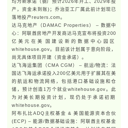
均为新承诺（钢厂预计2026年开工、2029年投
产，资金未到账)；乔治亚工厂属此前计划现已
落地投产​reuters.com。
达马克地产（DAMAC Properties） – 数据中
心：阿联酋房地产开发商达马克宣布将投资200
亿美元在美​国建设新的数据中心园区​
whitehouse.g​o​v。目前该计划属于意向阶段，
尚无具体项目开建（资金承诺）。
达飞海运集团（CMA CGM） – 航运/物流：法
国达飞海运承诺投入200亿美元用于扩展其在美
的航运和物流网络，包括港口基础设施和仓
储，预计创造1万个就业​whitehouse.g​o​v。此
为对美长期投资计划，现仍处于承诺初期​
whitehouse.g​o​v。
阿布扎比ADQ主权基金 & 美​国能源资本合伙
(ECP) – 能源/数据基础设施：阿联酋主权基金