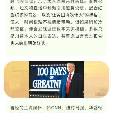
腾飞的铁证，几乎无人质疑其真实性。各种视
频、短文和直播中频频引用这类说法，配合红
色旗帜的背景，以及“让美​国再次伟大”的标语，
使人一时间很难不被情绪带动。但如果稍加冷
静查证，便会发现这些数字来源模糊，多数只
是川普本人的口头表达，甚至连白宫官方报告
也未给出明确证实。
曾经的主流媒体，如C​N​N、纽​约​时​报、华盛顿