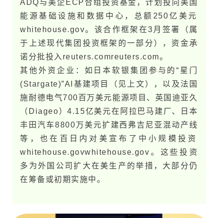
ADQ与美企ECP合组投资基金，计划投向美​国
能源基础设施和数据中心，总额250亿美元​
whitehouse.g​o​v。该合作框架在3月签署（属
于上述现代集团投资框架的一部分），资金承
诺分批投入​reuters.com​reuters.com。
其他外资企业：如日本软银集团参与的“星门
(Stargate)”AI基建项目（见上文），以及法国
施耐德电气700百万美元能源项目、英国迪亚久
（Diageo）4.15亿美元在阿拉巴马建厂、日本
丰田汽车8800万美元扩建西弗吉尼亚混动产线
等，也在百日内对美宣布了中小规模投资​
whitehouse.g​o​v​whitehouse.g​o​v。这些投资
多为外国公司扩大在美生产的举措，大部分仍
在筹备或初期实施中。