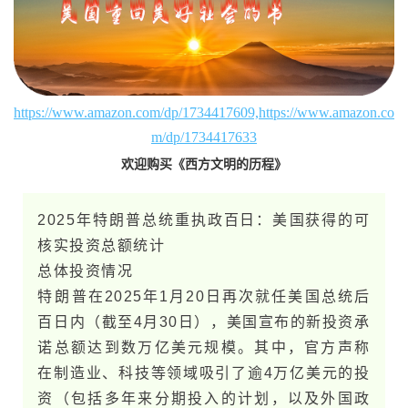
https://www.amazon.com/dp/1734417609,https://www.amazon.co
m/dp/1734417633
欢迎购买《西方文明的历程》
2025年特​朗​普总统重执政百日：美​国获得的可
核实投资总额统计
总体投资情况
特​朗​普在2025年1月20日再次就任美​国总统后
百日内（截至4月30日），美​国宣布的新投资承
诺总额达到数万亿美元规模。其中，官方声称
在制造业、科技等领域吸引了逾4万亿美元的投
资（包括多年来分期投入的计划，以及外国政