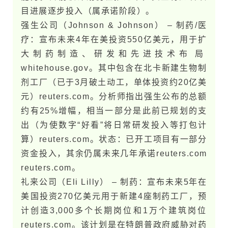
目进展逐步投入（属承诺阶段）。
强生公司（Johnson & Johnson） – 制药/医
疗：宣布未​来4年在美投资550亿美元，用于扩
大制药制造、研发和先进技术布​局​
whitehouse.g​o​v。其中包含在北卡新建生物制
剂工厂（已于3月破土动工，单体投资约20亿美
元）​reuters.com。分析师指出强生公布的总额
约有25%增幅，相当一部分是此前已规划的支
出（为使数字“好看”将日常研发投入等打包计
算）​reuters.com。状态：已开工项目有一部分
资金投入，其余仍属未​来几年承诺​reuters.com​
reuters.com。
礼来公司（Eli Lilly） – 制药：宣布未​来5年在
美​国投资270亿美元用于新建4座制药工厂，预
计创造3,000多个长期岗位和1万个建筑岗位​
reuters.com。该计划是在特​朗​普政府威胁对药