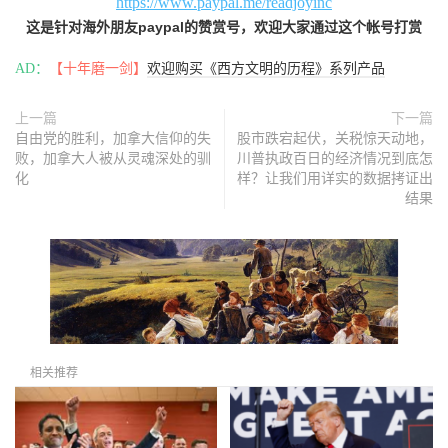
https://www.paypal.me/readjoyinc
这是针对海外朋友paypal的赞赏号，欢迎大家通过这个帐号打赏
AD：
【十年磨一剑】
欢迎购买《西方文明的历程》系列产品
上一篇
下一篇
自由党的胜利，加拿大信仰的失
股市跌宕起伏，关税惊天动地，
败，加拿大人被从灵魂深处的驯
川普执政百日的经济情况到底怎
化
样？让我们用详实的数据拷证出
结果
相关推荐