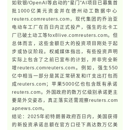
如软银/OpenAI等启动的“星门”AI项目已募集首
批1000亿美元资金并在德州动工数据中心​
reuters.com​reuters.com，现代集团的乔治亚
电动车工厂在百日内正式投产，强生的北卡工
厂已破土动工等​fox8live.com​reuters.com。但
总体而言，这些金额巨大的投资项目刚处于起
步或协议阶段。权威媒体指出，有些投资声明
实际上包含了之前已宣布的计划，并非完全新
增​reuters.com​reuters.com。例如，强生550
亿中相当一部分是其正常研发和IT支出打包而
成​reuters.com；苹果5000亿也包含既有承诺​
reuters.com。外国政府的数万亿级别承诺更主
要是外交姿态，真正落实还需观察​reuters.com​
apnews.com。
结论：2025年初特​朗​普政府百日内，美​国获得
的新投资承诺总额在官方口径下高达数万亿美