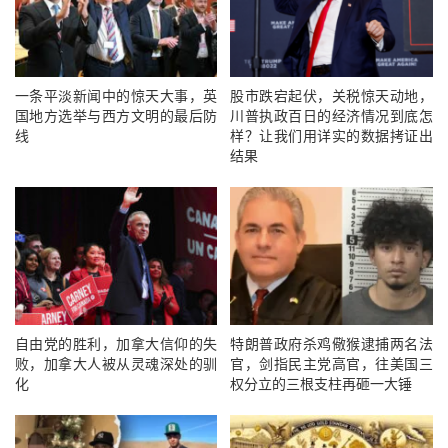
一条平淡新闻中的惊天大事，英
股市跌宕起伏，关税惊天动地，
国地方选举与西方文明的最后防
川普执政百日的经济情况到底怎
线
样？让我们用详实的数据拷证出
结果
自由党的胜利，加拿大信仰的失
特朗普政府杀鸡儆猴逮捕两名法
败，加拿大人被从灵魂深处的驯
官，剑指民主党高官，往美国三
化
权分立的三根支柱再砸一大锤