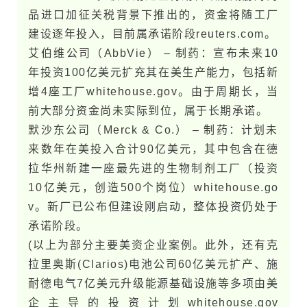
品进口加征关税背景下推出的，资金将随工厂
建设逐年投入，目前属承诺阶段​reuters.com。
艾伯维公司（AbbVie） – 制药：宣布未​来10
年投资100亿美元扩充其在美生产能力，包括新
增4座工厂​whitehouse.g​o​v。由于周期长，当
前大部分资金尚未实际到位，属于长期承诺。
默沙东公司（Merck & Co.） – 制药：计划未​
来数年在美投入合计90亿美元，其中包含在德
拉华州新建一座最先进的生物制剂工厂（投资
10亿美元，创造500个岗位）​whitehouse.g​o​
v。新厂已公布但建设刚启动，整体投资仍处于
承诺阶段。
(以上为部分主要美资企业案例。此外，还有克
拉里奥斯(Clarios)电池公司60亿美元扩产、施
耐德电气7亿美元升级能源基础设施等多项由美
企主导的投资计划​whitehouse.g​o​v​