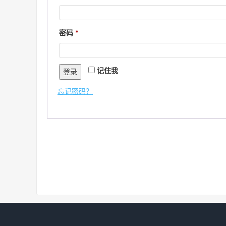
填
必
密码
*
填
记住我
登录
忘记密码？