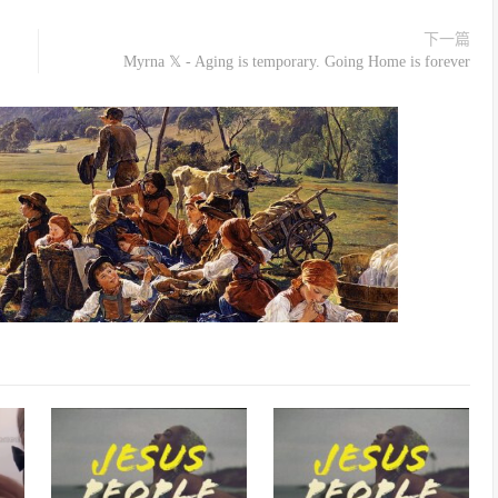
下一篇
Myrna 𝕏 - Aging is temporary. Going Home is forever