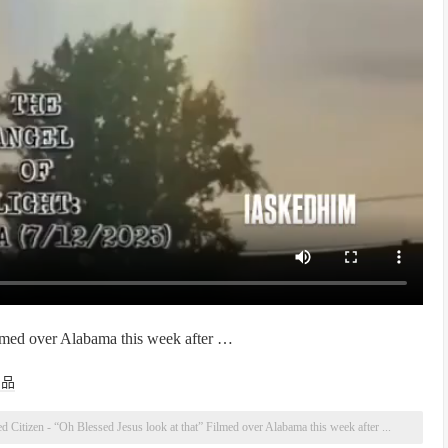
ilmed over Alabama this week after …
产品
 Citizen - “Oh Blessed Jesus look at that” Filmed over Alabama this week after ...