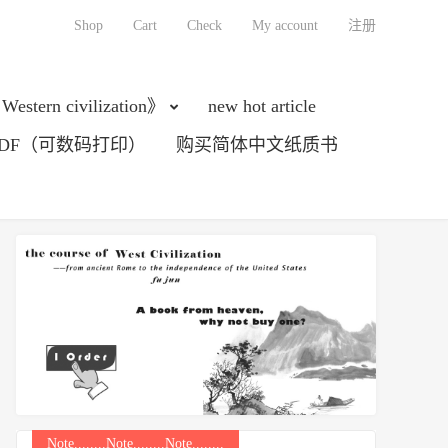
Shop
Cart
Check
My account
注册
 Western civilization》
new hot article
DF（可数码打印）
购买简体中文纸质书
Note........Note........Note........